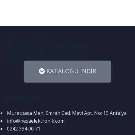
Röleli Regülatör
DETAYLI BİLGİ
E-KATALOĞUMUZ
İndirmek İçin Tıklayın
KATALOĞU İNDİR
İletişim
Muratpaşa Mah. Emrah Cad. Mavi Apt. No: 19 Antalya
info@nesaelektronik.com
0242 334 00 71