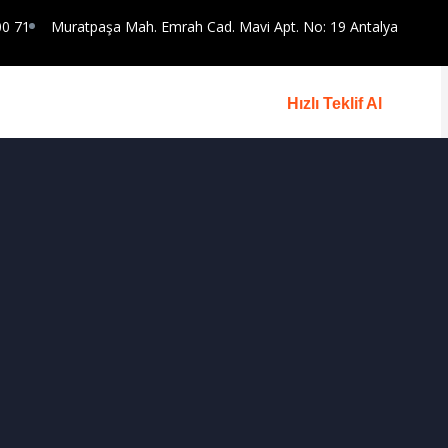
00 71
Muratpaşa Mah. Emrah Cad. Mavi Apt. No: 19 Antalya
Hızlı Teklif Al