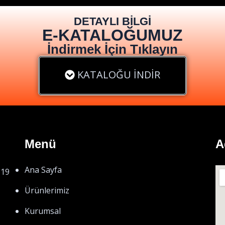
DETAYLI BİLGİ
E-KATALOĞUMUZ
İndirmek İçin Tıklayın
KATALOĞU İNDİR
Menü
A
Ana Sayfa
 19
Ürünlerimiz
Kurumsal