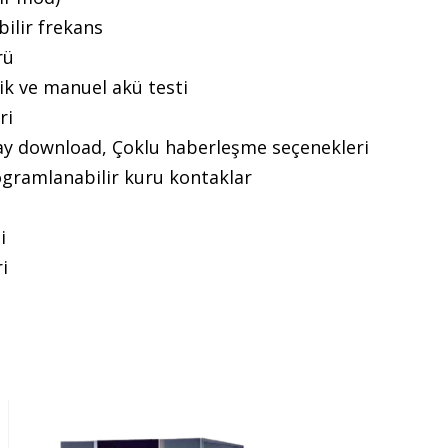
bilir frekans
rü
ik ve manuel akü testi
ri
lay download, Çoklu haberleşme seçenekleri
ogramlanabilir kuru kontaklar
i
i