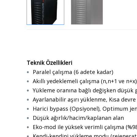
Teknik Özellikleri
Paralel çalışma (6 adete kadar)
Akıllı yedeklemeli çalışma (n,n+1 ve n+x)
Yükleme oranına bağlı değişken düşük gi
Ayarlanabilir aşırı yüklenme, Kısa dev
Harici bypass (Opsiyonel), Optimum je
Düşük ağırlık/hacim/kaplanan alan
Eko-mod ile yüksek verimli çalışma (%98
Kendi-kendini yükleme modu (rejenerat