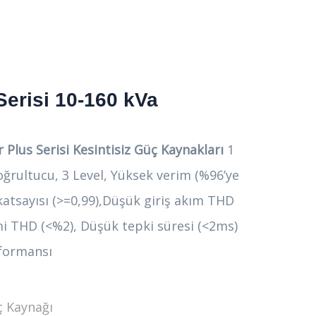
Serisi 10-160 kVa
 Plus Serisi Kesintisiz Güç Kaynakları
1
ğrultucu, 3 Level, Yüksek verim (%96’ye
katsayısı (>=0,99),Düşük giriş akım THD
mi THD (<%2), Düşük tepki süresi (<2ms)
rformansı
ç Kaynağı