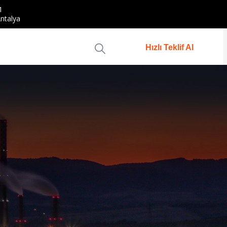
1
ntalya
Hızlı Teklif Al