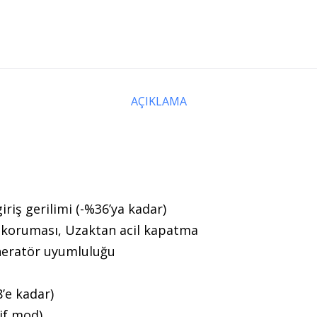
AÇIKLAMA
riş gerilimi (-%36’ya kadar)
re koruması, Uzaktan acil kapatma
neratör uyumluluğu
’e kadar)
if mod)